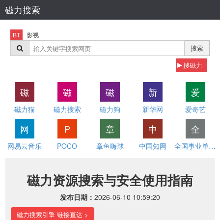
磁力搜索
BT
影视
搜索
搜磁力
磁
磁
磁
新
爱
磁力猫
磁力搜索
磁力狗
新华网
爱奇艺
网
P
章
中
全
网易云音乐
POCO
章鱼嗨球
中国知网
全国事业单位招聘网
磁力资源搜索与安全使用指南
发布日期：
2026-06-10 10:59:20
磁力搜索引擎 链接直达 >