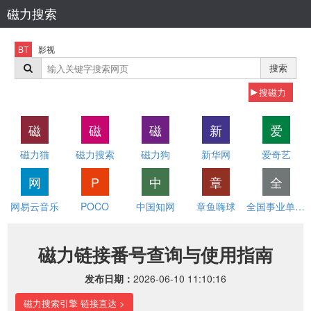
磁力搜索
BT
影视
搜索
搜磁力
磁
磁
磁
新
爱
磁力猫
磁力搜索
磁力狗
新华网
爱奇艺
网
P
中
章
全
网易云音乐
POCO
中国知网
章鱼嗨球
全国事业单位招聘网
磁力链接番号查询与使用指南
发布日期：
2026-06-10 11:10:16
磁力搜索引擎 链接直达 >