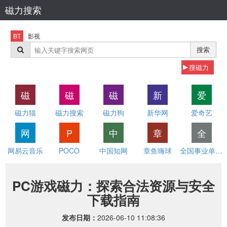
磁力搜索
BT
影视
搜索
搜磁力
磁
磁
磁
新
爱
磁力猫
磁力搜索
磁力狗
新华网
爱奇艺
网
P
中
章
全
网易云音乐
POCO
中国知网
章鱼嗨球
全国事业单位招聘网
PC游戏磁力：探索合法资源与安全
下载指南
发布日期：
2026-06-10 11:08:36