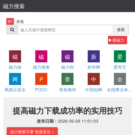
磁力搜索
BT
影视
搜索
搜磁力
磁
磁
磁
新
爱
磁力猫
磁力搜索
磁力狗
新华网
爱奇艺
网
P
章
中
全
网易云音乐
POCO
章鱼嗨球
中国知网
全国事业单位招聘网
提高磁力下载成功率的实用技巧
发布日期：
2026-06-09 11:01:03
磁力搜索引擎 链接直达 >