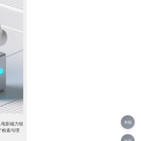
举报
,电影磁力链
于检索与理
收录