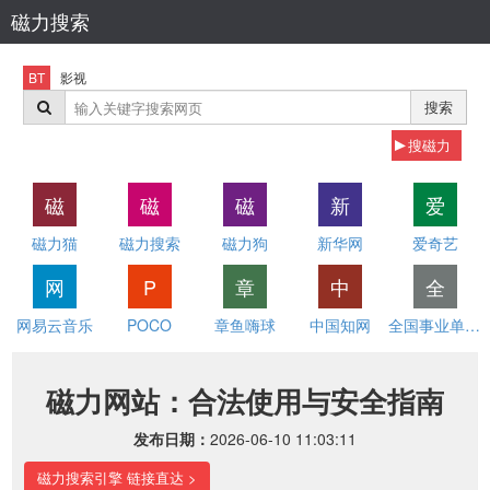
磁力搜索
BT
影视
搜索
搜磁力
磁
磁
磁
新
爱
磁力猫
磁力搜索
磁力狗
新华网
爱奇艺
网
P
章
中
全
网易云音乐
POCO
章鱼嗨球
中国知网
全国事业单位招聘网
磁力网站：合法使用与安全指南
发布日期：
2026-06-10 11:03:11
磁力搜索引擎 链接直达 >