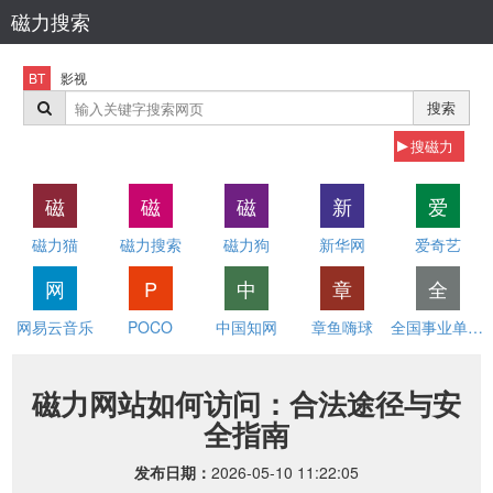
磁力搜索
BT
影视
搜索
搜磁力
磁
磁
磁
新
爱
磁力猫
磁力搜索
磁力狗
新华网
爱奇艺
网
P
中
章
全
网易云音乐
POCO
中国知网
章鱼嗨球
全国事业单位招聘网
磁力网站如何访问：合法途径与安
全指南
发布日期：
2026-05-10 11:22:05