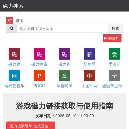
磁力搜索
BT
影视
搜索
搜磁力
磁
磁
磁
新
爱
磁力猫
磁力搜索
磁力狗
新华网
爱奇艺
网
P
章
中
全
网易云音乐
POCO
章鱼嗨球
中国知网
全国事业单位招聘网
游戏磁力链接获取与使用指南
发布日期：
2026-05-10 11:20:29
磁力搜索引擎 链接直达 >