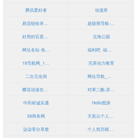
腾讯爱好者
动漫库
易流链收录网－免费收录站长网址，网站流量联盟，一路链自动链，站长网址之家，16link免费友情链接
超级搜导航-网站收录-自动收录网-网址收录-自动秒收录
好用的百度云盘搜索引擎
北海公园
网址名站-免费收录网站,发布外链信息软文平台
福利吧 ​ 福利导航
18导航网_18分类目录_收录精选的导航网站
完美动力教育
二次元虫洞
网址导航_免费收录网站_网址铺吧网址导航
樱花动漫在线,樱花动漫网站,樱花动漫入口
对苯二酚,异戊烯醛,异戊烯醇321,防黄剂,丁酰肼原药,甲醇钠溶液,乙醇钠溶液_山东欣烨生物科技有限公司
中药材诚实通
Hello图床
58商务网
天莫云个人主页/网站导航
柒柒零分享窝
个人简历模板网(www.jianli-sky.com)