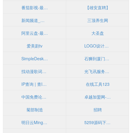
番茄影视-最近好看的电视剧最新电影观赏网站-番茄免费影院
【雄安直聘】
新闻频道_福州新闻网
三顶养生网
阿里云盘-最新出的不限速网盘
大圣盘
爱美剧tv
LOGO设计网(cnlogo8.com)
SimpleDesktops
石狮到厦门拼车包车
找动漫歌词就到
光飞讯服务器 - 企业级高防服务器租用,DDOS高防IP,无视CC攻击,高防BGP服务器,大带宽服务器
IP查询 | 查IP地址 | ip数据库 | 手机号码归属地 | 邮政编码
在线工具123
中国免费论文网
卓越加盟网-每日发布加盟好项目-正规品牌招商加盟项目平台
菊部制造
招聘
明日云MingCloud-助您快速上云
5259源码下载网-源码下载