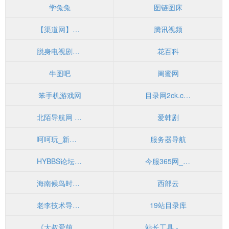
学兔兔
图链图床
【渠道网】招商加盟综合服务平台
腾讯视频
脱身电视剧全集（1
花百科
牛图吧
闺蜜网
笨手机游戏网
目录网2ck.cn- 全新架构自动秒收录网址导航，实现自主提交，自动化收录，打造百万网址库
北陌导航网 - 技术导航-上网导航-网址导航
爱韩剧
呵呵玩_新开网页游戏公益服sf_Gm游戏_手机游戏_H5_无限元宝_Bt页游排行榜_满vip游戏
服务器导航
HYBBS论坛程序
今服365网_生活服务平台_生活服务信息网_分类信息网_免费发布信息网
海南候鸟时光旅居网
西部云
老李技术导航 - 学习技术
19站目录库
《大叔爱萌妻》大叔爱萌妻[TXT小说下载]
站长工具 - BD站长工具