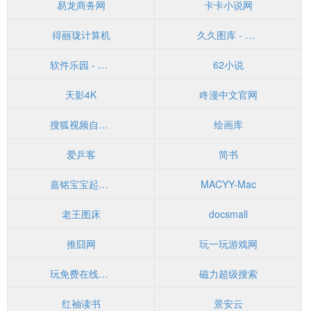
易龙商务网
卡卡小说网
得丽珑计算机
久久图库 - 国内最全的美女私密图库
软件乐园 - 让生活更美好！
62小说
天影4K
咚漫中文官网
搜狐视频自媒体 - 搜狐视频
绘画库
爱乒客
简书
嘉铭宝宝起名取名
MACYY-Mac
老王图床
docsmall
推囧网
玩一玩游戏网
玩免费在线游戏
磁力超级搜索
红袖读书
景安云