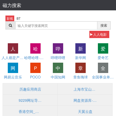
磁力搜索
影视
BT
搜索
人人电影
人
哈
哔
新
爱
人人都是产品经理
哈哩哈哩-让你爱不离手的温馨小站(H站)
哔哩哔哩
新华网
爱奇艺
网
P
中
章
全
网易云音乐
POCO
中国知网
章鱼嗨球
全国事业单位招聘网
历趣应用商店
上海市宝山区人民政府
9229网址导航-三千万网民的首选（已创建12年）
网盘资源库-云盘资源分享基地
香港空间_香港虚拟主机_香港主机_香港云主机_香港服务器租用-玉林云
天翼云盘