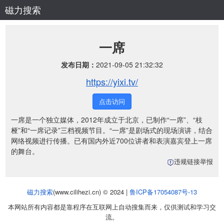
磁力搜索
一席
发布日期：
2021-09-05 21:32:32
https://yixi.tv/
点击访问
一席是一个独立媒体，2012年成立于北京，已制作“一席”、“枝
桠”和“一席记录”三档视频节目。“一席”是剧场式的现场演讲，结合
网络视频进行传播。已有国内外近700位讲者和表演嘉宾登上一席
的舞台。
违规链接举报
磁力搜索
(www.cilihezi.cn) © 2024 |
鲁ICP备17054087号-13
本网站所有内容都是靠程序在互联网上自动搜集而来，仅供测试和学习交
流。