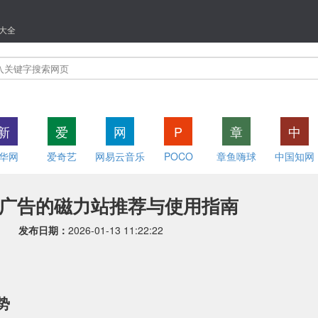
大全
新
爱
网
P
章
中
华网
爱奇艺
网易云音乐
POCO
章鱼嗨球
中国知网
广告的磁力站推荐与使用指南
发布日期：
2026-01-13 11:22:22
势