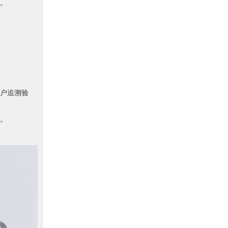
。
户追溯验
。