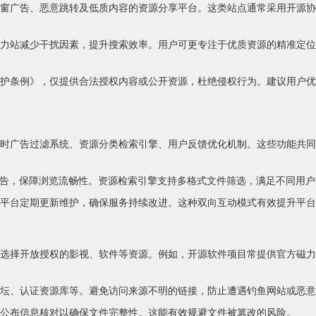
窗广告、恶意跳转及低质内容的资源分享平台。这类站点通常采用开源协
力站减少干扰因素，提升搜索效率。用户可更专注于优质资源的精准定位
护条例》，仅提供合法授权内容或公开资源，杜绝侵权行为。建议用户优
时广告过滤系统、资源分类检索引擎、用户反馈优化机制。这些功能共同
广告，保障浏览流畅性。资源检索引擎支持多格式文件筛选，满足不同用户
平台定期更新维护，确保服务持续改进。这种双向互动模式有效提升平台
选择开放授权的影视、软件等资源。例如，开源软件项目常提供官方磁力
坛、认证资源库等。避免访问来源不明的链接，防止遭遇钓鱼网站或恶意
公布信息核对以确保文件完整性。这能有效规避文件被篡改的风险。