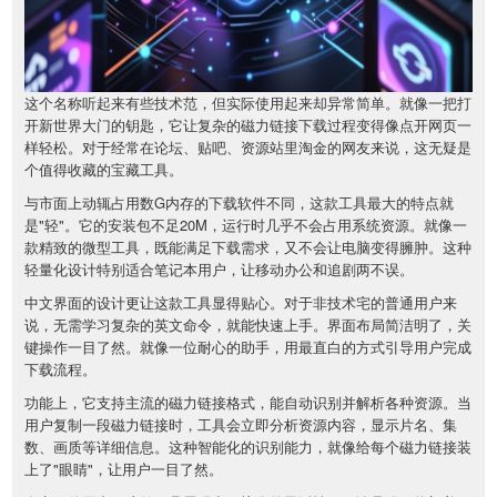
这个名称听起来有些技术范，但实际使用起来却异常简单。就像一把打
开新世界大门的钥匙，它让复杂的磁力链接下载过程变得像点开网页一
样轻松。对于经常在论坛、贴吧、资源站里淘金的网友来说，这无疑是
个值得收藏的宝藏工具。
与市面上动辄占用数G内存的下载软件不同，这款工具最大的特点就
是"轻"。它的安装包不足20M，运行时几乎不会占用系统资源。就像一
款精致的微型工具，既能满足下载需求，又不会让电脑变得臃肿。这种
轻量化设计特别适合笔记本用户，让移动办公和追剧两不误。
中文界面的设计更让这款工具显得贴心。对于非技术宅的普通用户来
说，无需学习复杂的英文命令，就能快速上手。界面布局简洁明了，关
键操作一目了然。就像一位耐心的助手，用最直白的方式引导用户完成
下载流程。
功能上，它支持主流的磁力链接格式，能自动识别并解析各种资源。当
用户复制一段磁力链接时，工具会立即分析资源内容，显示片名、集
数、画质等详细信息。这种智能化的识别能力，就像给每个磁力链接装
上了"眼睛"，让用户一目了然。