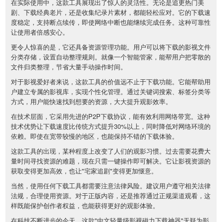
在实际使用中，这款工具展现出了惊人的灵活性。无论是追更热门美
剧、下载经典老片，还是收集纪录片素材，都能轻松应对。它的下载速
度稳定，支持断点续传，即使网络中断也能继续完成任务。这种可靠性
让使用者倍感安心。
更令人惊喜的是，它还具备资源管理功能。用户可以将下载的影视文件
分类存储，设置自动整理规则。就像一个智能管家，能帮用户把零散的
文件归类整理，节省大量手动操作时间。
对于影视爱好者来说，这款工具的价值远不止于下载功能。它能帮助用
户建立专属的影视库，实现个性化管理。通过关键词搜索、标签分类等
方式，用户能快速找到想要的资源，大大提升观影效率。
在技术层面，它采用先进的P2P下载协议，能有效利用网络带宽。这种
技术优势让下载速度比传统方式提升30%以上，同时降低对网络环境的
依赖。即使在宽带较慢的地区，也能保持不错的下载体验。
这款工具的出现，某种程度上改变了人们的观影习惯。过去需要花费大
量时间寻找资源的难题，现在只需一键操作即可解决。它让影视资源的
获取变得更加高效，也让"宅家追剧"变得更加惬意。
当然，使用任何下载工具都需要注意法律风险。建议用户遵守相关法律
法规，合理使用资源。对于正版内容，还是推荐通过正规渠道观看，这
样既能保护创作者权益，也能获得更好的观影体验。
在科技不断进步的今天，这款"中文轻量级影视磁力下载神器"无疑为影