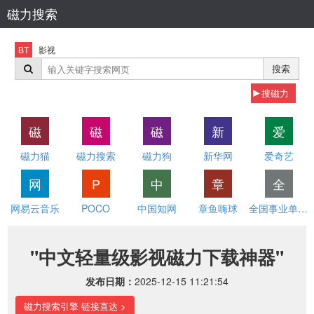
磁力搜索
BT
影视
搜索
搜磁力
磁
磁
磁
新
爱
磁力猫
磁力搜索
磁力狗
新华网
爱奇艺
网
P
中
章
全
网易云音乐
POCO
中国知网
章鱼嗨球
全国事业单位招聘网
"中文轻量级影视磁力下载神器"
发布日期：
2025-12-15 11:21:54
磁力搜索引擎 链接直达 >