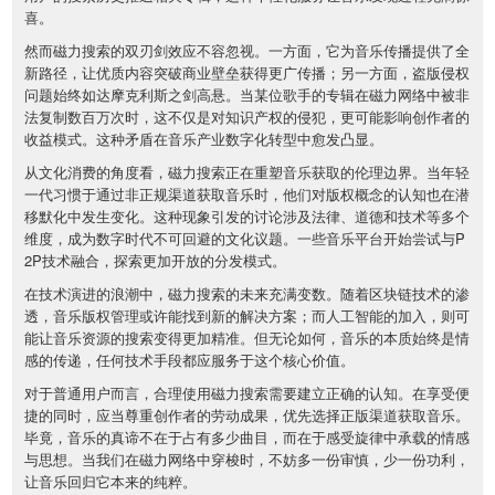
喜。
然而磁力搜索的双刃剑效应不容忽视。一方面，它为音乐传播提供了全
新路径，让优质内容突破商业壁垒获得更广传播；另一方面，盗版侵权
问题始终如达摩克利斯之剑高悬。当某位歌手的专辑在磁力网络中被非
法复制数百万次时，这不仅是对知识产权的侵犯，更可能影响创作者的
收益模式。这种矛盾在音乐产业数字化转型中愈发凸显。
从文化消费的角度看，磁力搜索正在重塑音乐获取的伦理边界。当年轻
一代习惯于通过非正规渠道获取音乐时，他们对版权概念的认知也在潜
移默化中发生变化。这种现象引发的讨论涉及法律、道德和技术等多个
维度，成为数字时代不可回避的文化议题。一些音乐平台开始尝试与P
2P技术融合，探索更加开放的分发模式。
在技术演进的浪潮中，磁力搜索的未来充满变数。随着区块链技术的渗
透，音乐版权管理或许能找到新的解决方案；而人工智能的加入，则可
能让音乐资源的搜索变得更加精准。但无论如何，音乐的本质始终是情
感的传递，任何技术手段都应服务于这个核心价值。
对于普通用户而言，合理使用磁力搜索需要建立正确的认知。在享受便
捷的同时，应当尊重创作者的劳动成果，优先选择正版渠道获取音乐。
毕竟，音乐的真谛不在于占有多少曲目，而在于感受旋律中承载的情感
与思想。当我们在磁力网络中穿梭时，不妨多一份审慎，少一份功利，
让音乐回归它本来的纯粹。