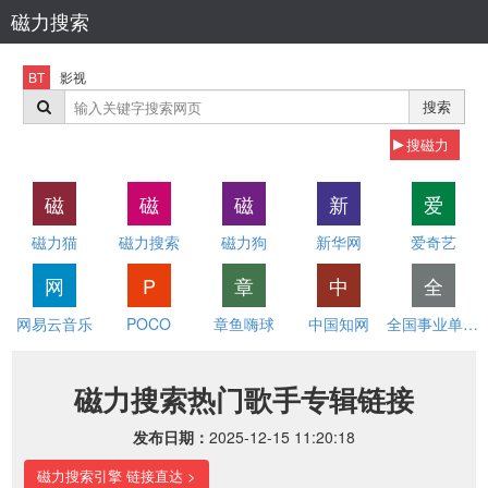
磁力搜索
BT
影视
搜索
搜磁力
磁
磁
磁
新
爱
磁力猫
磁力搜索
磁力狗
新华网
爱奇艺
网
P
章
中
全
网易云音乐
POCO
章鱼嗨球
中国知网
全国事业单位招聘网
磁力搜索热门歌手专辑链接
发布日期：
2025-12-15 11:20:18
磁力搜索引擎 链接直达 >