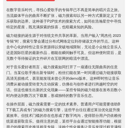
在数字音乐时代，寻找心爱歌手的专辑早已不再是简单的唱片店之旅。
当流媒体平台的曲库不断扩张，磁力搜索却以另一种方式重新定义了音
乐获取的边界。这种基于P2P技术的搜索方式，如同在浩瀚星空中寻找
特定的星座，既充满探索的惊喜，也暗藏未知的风险。
磁力链接的诞生源于对传统文件共享的革新。当用户输入"周杰伦 2023
专辑"时，搜索引擎会通过分布式网络定位到存储该文件的节点。这种
去中心化的特性让音乐资源得以突破地域限制，无论是小众独立音乐人
还是国际巨星的最新作品，都能在瞬间触手可及。但这种便利背后，是
无数个等待验证的文件碎片在互联网的暗流中漂流。
对于音乐爱好者而言，磁力搜索如同打开了一扇通往无限曲库的任意
门。当某位歌手推出新专辑时，粉丝们能在第一时间通过磁力链接获取
高清无损格式，甚至能发现未曾公开的demo版本。这种即时性让音乐
消费从被动接受转变为主动探索，仿佛在与创作者进行跨越时空的对
话。但这也催生出新的文化现象——某些专辑的磁力链接在发布后数小
时内便达到数万次下载量，形成独特的数字音乐生态。
在操作层面，磁力搜索需要一定的技术素养。普通用户可能需要借助B
T下载工具或专门的磁力搜索引擎，这些平台往往通过算法优化提升搜
索效率。但技术门槛的存在也形成了数字鸿沟，使得部分用户仍依赖传
统渠道获取音乐。值得注意的是，某些平台会通过智能推荐功能，根据
用户的搜索历史推送相关专辑，这种个性化服务让音乐发现过程充满惊