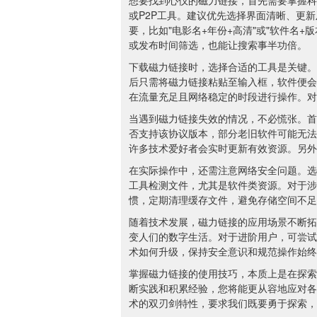
想要找到心仪的磁力链接，首先需要掌握科
或P2P工具。建议优先选择界面清晰、更
要，比如"电影名+年份+高清"或"软件名
或发布时间筛选，也能让搜索事半功倍。
下载磁力链接时，选择合适的工具是关键。目前主
后只需将磁力链接粘贴至输入框，软件便会
在流量充足且网络稳定的时段进行操作。对
当遇到磁力链接失效的情况，不必慌张。首
否支持该协议版本，部分老旧软件可能无法
许多技术爱好者会实时更新有效资源。另外
在实际操作中，还需注意网络安全问题。选
工具检测文件，尤其是软件类资源。对于涉
惯，定期清理缓存文件，避免存储空间不足
随着技术发展，磁力链接的应用场景不断拓
变人们的数字生活。对于进阶用户，可尝试
术如何升级，保持安全意识和规范操作始终
掌握磁力链接的使用技巧，本质上是在探索
断实践和积累经验，您将能更从容地应对各
术的双刃剑特性，要求我们既要勇于探索，