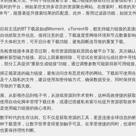
学的搜索方法。不同于传统搜索引擎，磁力链接的获取往往需要借助专门
新及时的平台，例如某些支持多语言的资源聚合网站。在搜索时，精准的关
+版本号"，能显著提升搜索结果的匹配度。此外，善用过滤器功能，如按文
流的BT下载器如qBittorrent、uTorrent等，都支持磁力链接的直
自动抓取文件信息。值得注意的是，下载速度受网络环境和节点数量影响
于大体积文件，可开启分卷下载功能，避免因断连导致的重复下载。
先检查链接本身是否过期，有些资源因版权原因会被平台下架。其次确认
解析新型磁力链接。若以上因素都排除，可尝试在资源论坛或社群中寻找
，部分工具提供"重新生成链接"功能，通过调整参数可能获得新可用链接
择正规渠道的磁力链接，避免访问含有恶意程序的网站。下载前可使用在
及个人隐私的文件，建议使用加密传输方式，确保数据安全。同时保持良
导致的下载失败。
展。从影视作品到电子书，从游戏资源到学术资料，这种高效便捷的获取
使用自动化脚本管理下载任务，或通过搭建私有索引站提升资源获取效率
是使用磁力链接的核心准则。
数字时代的生存法则。它不仅是获取资源的工具，更是连接全球信息的桥
种下载需求，让数字世界变得更加触手可及。在享受便捷的同时，也请时
也要保持理性判断。