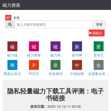
磁力搜索
BT
影视
搜索
搜磁力
磁
磁
磁
新
爱
磁力猫
磁力搜索
磁力狗
新华网
爱奇艺
网
P
章
中
全
网易云音乐
POCO
章鱼嗨球
中国知网
全国事业单位招聘网
隐私轻量磁力下载工具评测：电子
书链接
发布日期：
2025-12-12 11:20:36