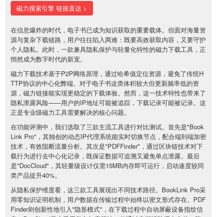
磁力搜索引擎 链接直达 >
在信息爆炸的时代，电子书已成为知识获取的重要载体。但面对海量资
源与复杂下载链路，用户往往陷入两难：既要高效获取内容，又要守护
个人隐私。此时，一款兼具隐私保护与轻量化特性的磁力下载工具，正
悄然成为数字时代的新宠。
磁力下载技术基于P2P网络原理，通过哈希值定位资源，避免了传统H
TTP协议的中心化弊端。对于电子书这类体积较大但更新频率低的资
源，磁力链接能实现更稳定的下载体验。然而，这一技术特性也带来了
隐私泄露风险——用户的IP地址可能被追踪，下载记录可能被记录。这
正是专业级磁力工具需要解决的核心问题。
在功能评测中，我们选取了三款主流工具进行对比测试。首先是"Book
Link Pro"，其独创的动态IP代理系统能实时切换节点，配合端到端加密
技术，有效阻断流量分析。其次是"PDFFinder"，通过区块链技术对下
载行为进行去中心化记录，既保证数据可追溯又避免单点泄露。最后
是"DocCloud"，其轻量级设计仅需15MB内存即可运行，启动速度较同
类产品提升40%。
从隐私保护维度看，这三款工具展现出不同技术路径。BookLink Pro采
用零知识证明机制，用户数据在传输过程中始终以密文形式存在。PDF
Finder则创新性地引入"隐形模式"，在下载过程中自动屏蔽设备指纹信