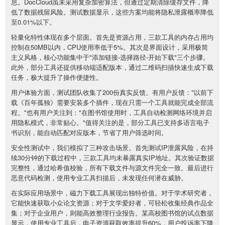
息。DocCloud虽未采用复杂加密算法，但通过定期清除缓存文件，降
低了数据残留风险。测试数据显示，这些方案均能将隐私泄露概率降低
至0.01%以下。
轻量化特性体现在多个层面。首先是资源占用，三款工具的内存占用均
控制在50MB以内，CPU使用率低于5%。其次是界面设计，采用极简
主义风格，核心功能集中于"添加链接-选择路径-开始下载"三个步骤。
此外，部分工具还提供移动端适配版本，通过二维码扫描快速生成下载
任务，极大提升了操作便捷性。
用户体验方面，测试团队收集了200份真实反馈。有用户反馈："以前下
载《百年孤独》需要安装多个插件，现在只需一个工具就能完成全部流
程。"也有用户关注到："在图书馆使用时，工具自动检测网络环境并启
用隐私模式，非常贴心。"值得关注的是，部分工具已支持多语言电子
书识别，能自动匹配对应版本，节省了用户筛选时间。
安全性测试中，我们模拟了三种攻击场景。首先测试IP泄露风险，在持
续30分钟的下载过程中，三款工具均未暴露真实IP地址。其次验证数据
完整性，通过哈希值校验，所有下载文件与源文件完全一致。最后进行
恶意代码检测，使用专业工具扫描后，未发现任何潜在威胁。
在实际应用场景中，磁力下载工具展现出独特价值。对于学术研究者，
它能快速获取小众论文资源；对于文学爱好者，可轻松收集经典作品全
集；对于企业用户，则能高效整理行业报告。某高校图书馆的试点数据
显示，使用专业工具后，电子资源获取效率提升60%，用户投诉率下降