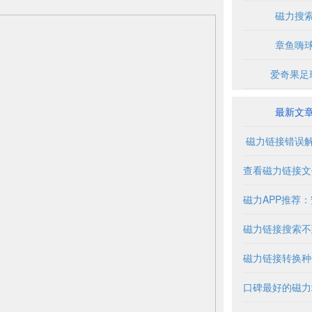
磁力搜
章鱼嗨
爱奇果足
最新文
磁力链接错误