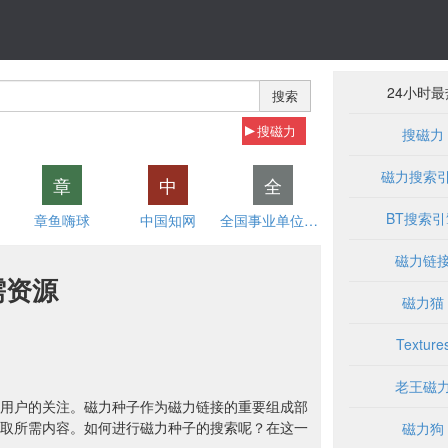
24小时最
搜索
搜磁力
搜磁力
磁力搜索
章
中
全
BT搜索引
章鱼嗨球
中国知网
全国事业单位招聘网
磁力链
需资源
磁力猫
Texture
老王磁
用户的关注。磁力种子作为磁力链接的重要组成部
取所需内容。如何进行磁力种子的搜索呢？在这一
磁力狗